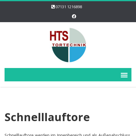
07131 1216898
Schnelllauftore
Schnelllauftore werden im Innenbereich und als Außenabschluss