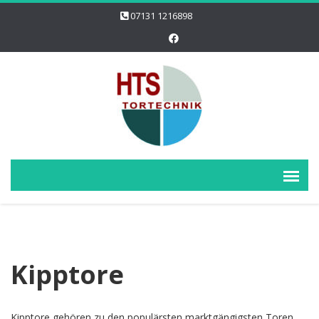
07131 1216898
Kipptore
Kipptore gehören zu den populärsten marktgängigsten Toren.